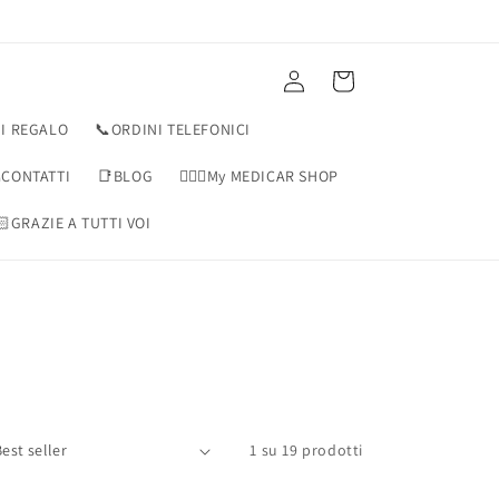
Accedi
Carrello
I REGALO
📞ORDINI TELEFONICI
CONTATTI
📑BLOG
👨🏻‍⚕️My MEDICAR SHOP
🏻GRAZIE A TUTTI VOI
1 su 19 prodotti