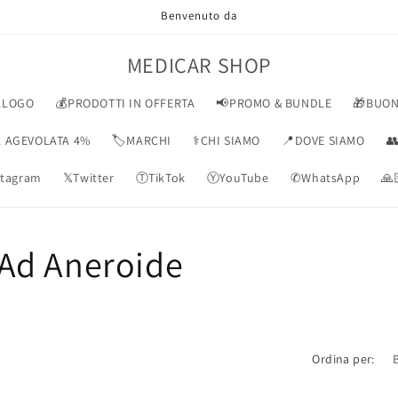
Benvenuto da
MEDICAR SHOP
ALOGO
💰PRODOTTI IN OFFERTA
📢PROMO & BUNDLE
🎁BUON
VA AGEVOLATA 4%
🏷️MARCHI
⚕️CHI SIAMO
📍DOVE SIAMO

tagram
𝕏Twitter
ⓉTikTok
ⓎYouTube
✆WhatsApp
🙏
Ad Aneroide
Ordina per: