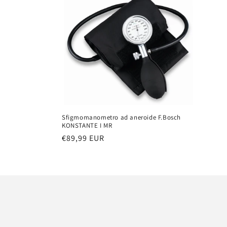
l
e
z
i
o
Sfigmomanometro ad aneroide F.Bosch
n
KONSTANTE I MR
Prezzo
€89,99 EUR
di
e
listino
: