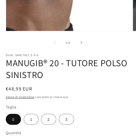
Apri
A
contenuti
c
multimediali
m
su
1
/
6
1
2
in
in
DUAL SANITALY S.P.A.
finestra
fi
MANUGIB® 20 - TUTORE POLSO
modale
m
SINISTRO
Prezzo
€48,99 EUR
di
Spese di spedizione
calcolate al check-out.
listino
Taglia
0
1
2
3
Quantità
Quantità