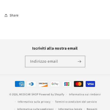
Share
Iscriviti alla nostra email
Indirizzo email
Metodi
di
© 2026,
MEDICAR SHOP
Powered by Shopify
pagamento
Informativa sui rimborsi
Informativa sulla privacy
Termini e condizioni del servizio
Informativa sulle spedizioni
Informativa legale
Recapiti