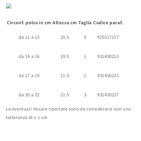
Circonf. polso in cm
Altezza cm
Taglia
Codice paraf.
da 11 a 13
20.5
0
925517157
da 14 a 16
20.5
1
931450213
da 17 a 19
21.5
2
931450225
da 20 a 22
21.5
3
931450237
Le eventuali misure riportate sono da considerarsi con una
tolleranza di ± 1 cm