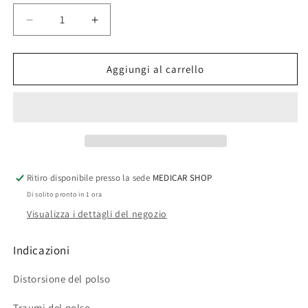
Diminuisci
Aumenta
quantità
quantità
per
per
MANUGIB®
MANUGIB®
Aggiungi al carrello
20
20
-
-
TUTORE
TUTORE
POLSO
POLSO
SINISTRO
SINISTRO
Ritiro disponibile presso la sede
MEDICAR SHOP
Di solito pronto in 1 ora
Visualizza i dettagli del negozio
Indicazioni
Distorsione del polso
Traumi del polso