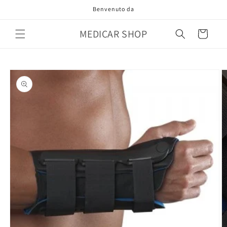
Vai
Benvenuto da
direttamente
ai contenuti
MEDICAR SHOP
Carrello
Passa alle
informazioni
sul prodotto