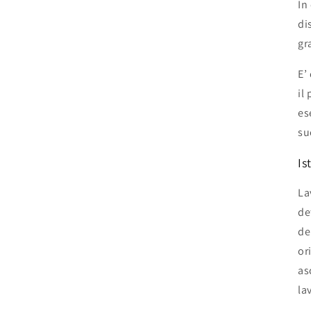
In
di
gr
E’
il
es
su
Is
La
de
de
or
as
la