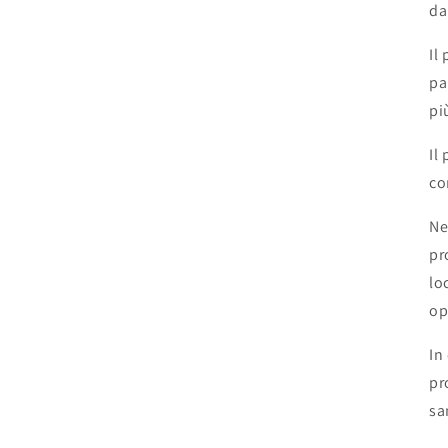
da
Il
pa
pi
Il
co
Ne
pr
lo
op
In
pr
sa