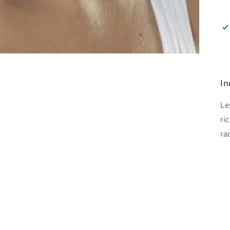
In
Le
ri
ra