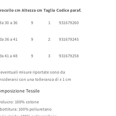
irocollo cm
Altezza cm
Taglia
Codice paraf.
da 30 a 36
9
1
931679260
da 36 a 41
9
2
931679245
da 41 a 48
9
3
931679258
 eventuali misure riportate sono da
nsiderarsi con una tolleranza di ± 1 cm
mposizione Tessile
volucro: 100% cotone
bottitura: 100% poliuretano