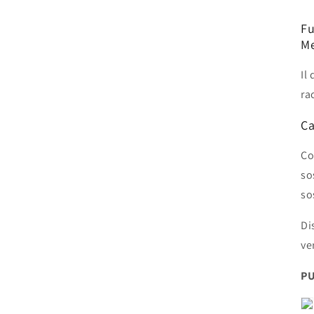
Fu
M
Il
ra
Ca
Co
so
so
Di
ve
PU