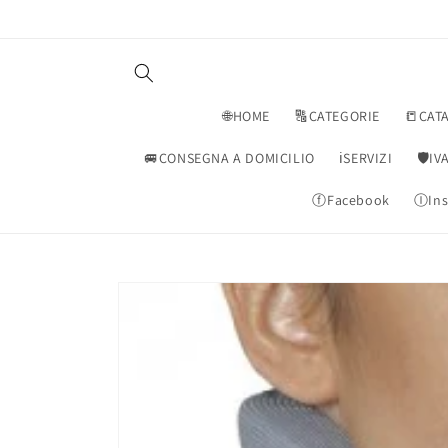
Vai
direttamente
ai contenuti
🌐HOME
🔠CATEGORIE
📒CAT
🚐CONSEGNA A DOMICILIO
ℹ️SERVIZI
🛡️I
ⓕFacebook
ⒾIns
Passa alle
informazioni
sul prodotto