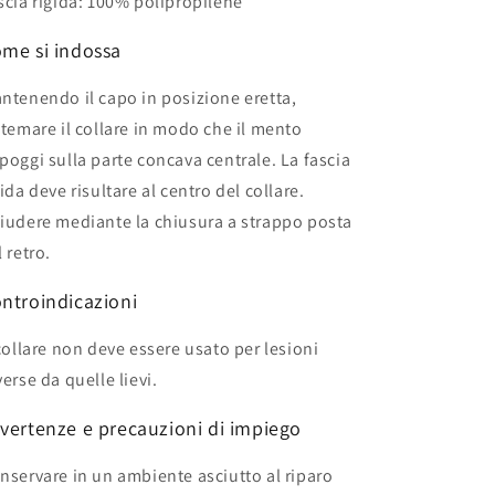
scia rigida: 100% polipropilene
me si indossa
ntenendo il capo in posizione eretta,
stemare il collare in modo che il mento
poggi sulla parte concava centrale. La fascia
gida deve risultare al centro del collare.
iudere mediante la chiusura a strappo posta
l retro.
ntroindicazioni
 collare non deve essere usato per lesioni
verse da quelle lievi.
vertenze e precauzioni di impiego
nservare in un ambiente asciutto al riparo