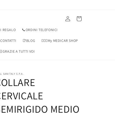
Accedi
Carrello
I REGALO
📞ORDINI TELEFONICI
CONTATTI
📑BLOG
👨🏻‍⚕️My MEDICAR SHOP
🏻GRAZIE A TUTTI VOI
L SANITALY S.P.A.
COLLARE
CERVICALE
SEMIRIGIDO MEDIO