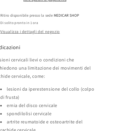
Ritiro disponibile presso la sede
MEDICAR SHOP
Di solito pronto in 1 ora
Visualizza i dettagli del negozio
dicazioni
sioni cervicali lievi o condizioni che
chiedono una limitazione dei movimenti del
chide cervicale, come:
lesioni da iperestensione del collo (colpo
di frusta)
ernia del disco cervicale
spondilolisi cervicale
artrite reumatoide e osteoartrite del
rachide cervicale