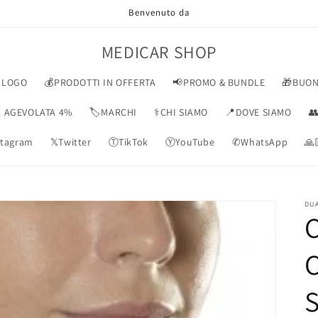
Benvenuto da
MEDICAR SHOP
ALOGO
💰PRODOTTI IN OFFERTA
📢PROMO & BUNDLE
🎁BUON
VA AGEVOLATA 4%
🏷️MARCHI
⚕️CHI SIAMO
📍DOVE SIAMO

tagram
𝕏Twitter
ⓉTikTok
ⓎYouTube
✆WhatsApp
🙏
DUA