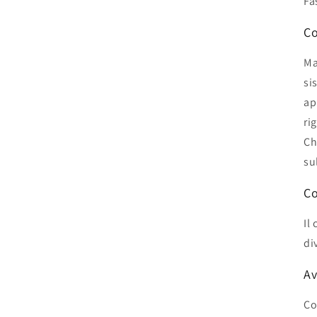
Fa
Co
Ma
si
ap
ri
Ch
su
Co
Il
di
Av
Co