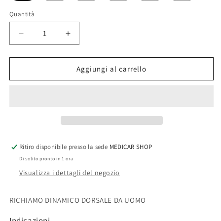
Quantità
Quantità
Diminuisci
Aumenta
quantità
quantità
per
per
EKEEP®
EKEEP®
Aggiungi al carrello
K1
K1
POSTURE
POSTURE
KEEPER®
KEEPER®
-
-
UOMO
UOMO
-
-
RICHIAMO
RICHIAMO
Ritiro disponibile presso la sede
MEDICAR SHOP
DINAMICO
DINAMICO
Di solito pronto in 1 ora
DORSALE
DORSALE
Visualizza i dettagli del negozio
RICHIAMO DINAMICO DORSALE DA UOMO
Indicazioni