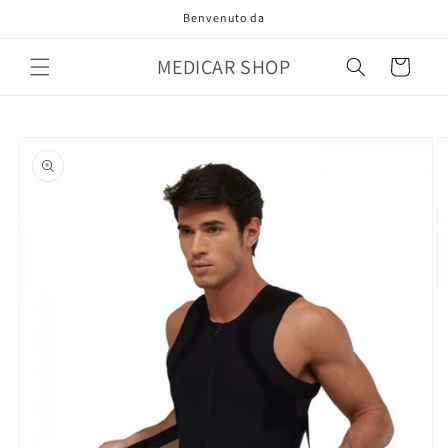
Vai
Benvenuto da
direttamente
ai contenuti
MEDICAR SHOP
Carrello
Passa alle
informazioni
sul prodotto