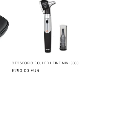
OTOSCOPIO F.O. LED HEINE MINI 3000
Prezzo
€290,00 EUR
di
listino