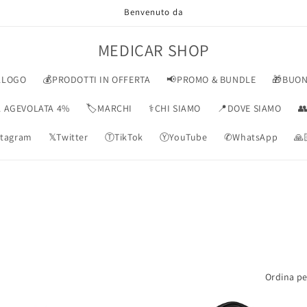
Benvenuto da
MEDICAR SHOP
ALOGO
💰PRODOTTI IN OFFERTA
📢PROMO & BUNDLE
🎁BUON
VA AGEVOLATA 4%
🏷️MARCHI
⚕️CHI SIAMO
📍DOVE SIAMO

tagram
𝕏Twitter
ⓉTikTok
ⓎYouTube
✆WhatsApp
🙏
Ordina pe