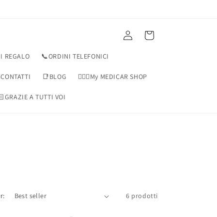
Accedi
Carrello
I REGALO
📞ORDINI TELEFONICI
CONTATTI
📑BLOG
👨🏻‍⚕️My MEDICAR SHOP
🏻GRAZIE A TUTTI VOI
r:
6 prodotti