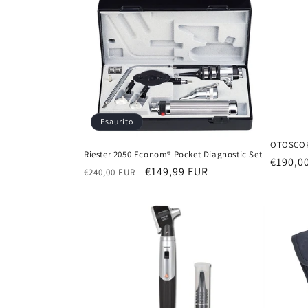
l
e
z
i
Esaurito
o
OTOSCOPI
Riester 2050 Econom® Pocket Diagnostic Set
Prezzo
€190,0
n
Prezzo
Prezzo
€149,99 EUR
€240,00 EUR
di
di
scontato
listino
listino
e
: