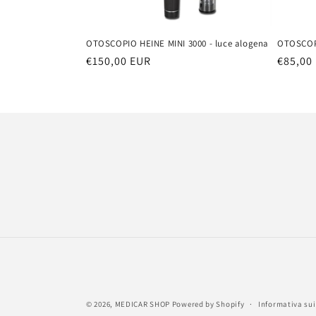
OTOSCOPIO HEINE MINI 3000 - luce alogena
OTOSCOP
Prezzo
€150,00 EUR
Prezzo
€85,00
di
di
listino
listino
© 2026,
MEDICAR SHOP
Powered by Shopify
Informativa sui