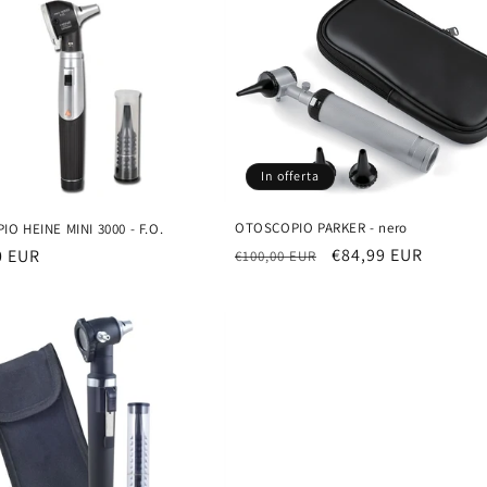
In offerta
OTOSCOPIO PARKER - nero
O HEINE MINI 3000 - F.O.
Prezzo
Prezzo
€84,99 EUR
0 EUR
€100,00 EUR
di
scontato
listino