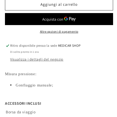
Sfigmomanometro
Sfigmomanometro
Aggiungi al carrello
Aneroide
Aneroide
CAMI
CAMI
-
-
A50
A50
Altre opzioni di pagamento
Ritiro disponibile presso la sede
MEDICAR SHOP
Di solito pronto in 1 ora
Visualizza i dettagli del negozio
Misura pressione:
Gonfiaggio manuale;
ACCESSORI INCLUSI
Borsa da viaggio