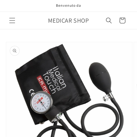
Vai
Benvenuto da
direttamente
ai contenuti
MEDICAR SHOP
Carrello
Passa alle
informazioni
sul prodotto