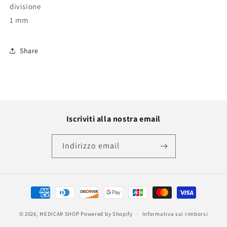
divisione
1 mm
Share
Iscriviti alla nostra email
Indirizzo email
Metodi
di
© 2026,
MEDICAR SHOP
Powered by Shopify
pagamento
Informativa sui rimborsi