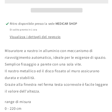
206
206
Ritiro disponibile presso la sede
MEDICAR SHOP
Di solito pronto in 1 ora
Visualizza i dettagli del negozio
Misuratore a nastro in alluminio con meccanismo di
riavvolgimento automatico, ideale per le esigenze di spazio.
Semplice fissaggio a parete con una sola vite.
Il nastro metallico ed il disco fissato al muro assicurano
durata e stabilità.
Grazie alla finestra nel ferma testa scorrevole è facile leggere
il valore dell'altezza.
range di misura
0 - 220 cm