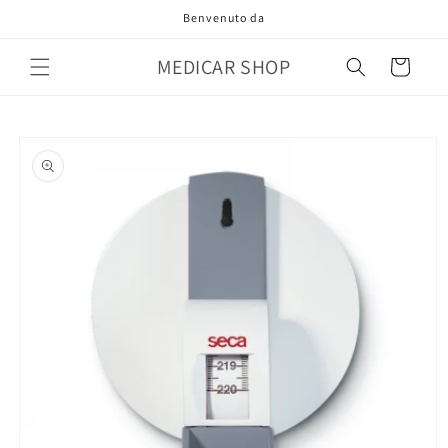
Vai
Benvenuto da
direttamente
ai contenuti
MEDICAR SHOP
Carrello
Passa alle
informazioni
sul prodotto