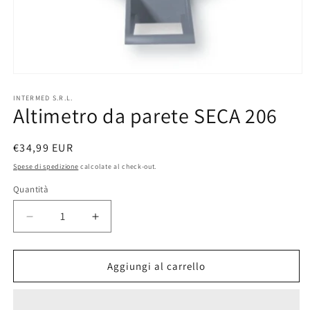
Apri
contenuti
multimediali
INTERMED S.R.L.
Altimetro da parete SECA 206
1
in
finestra
modale
Prezzo
€34,99 EUR
di
Spese di spedizione
calcolate al check-out.
listino
Quantità
Quantità
Diminuisci
Aumenta
quantità
quantità
per
per
Altimetro
Altimetro
Aggiungi al carrello
da
da
parete
parete
SECA
SECA