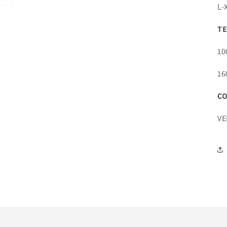
L-
T
1
16
C
VE