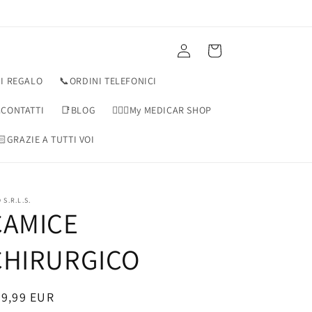
Accedi
Carrello
I REGALO
📞ORDINI TELEFONICI
CONTATTI
📑BLOG
👨🏻‍⚕️My MEDICAR SHOP
🏻GRAZIE A TUTTI VOI
 S.R.L.S.
CAMICE
CHIRURGICO
rezzo
29,99 EUR