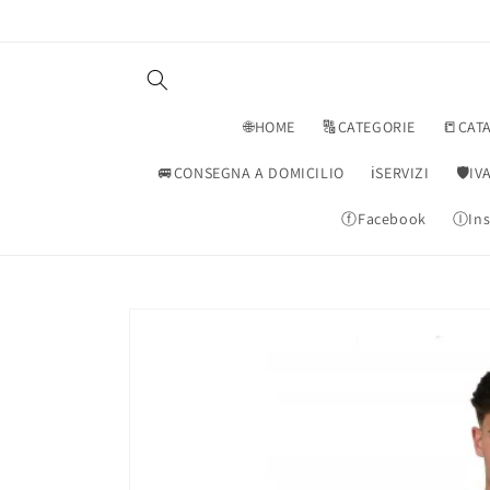
Vai
direttamente
ai contenuti
🌐HOME
🔠CATEGORIE
📒CAT
🚐CONSEGNA A DOMICILIO
ℹ️SERVIZI
🛡️I
ⓕFacebook
ⒾIns
Passa alle
informazioni
sul prodotto