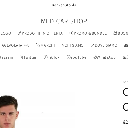
Benvenuto da
MEDICAR SHOP
ALOGO
💰PRODOTTI IN OFFERTA
📢PROMO & BUNDLE
🎁BUON
VA AGEVOLATA 4%
🏷️MARCHI
⚕️CHI SIAMO
📍DOVE SIAMO

tagram
𝕏Twitter
ⓉTikTok
ⓎYouTube
✆WhatsApp
🙏
TCD
P
€