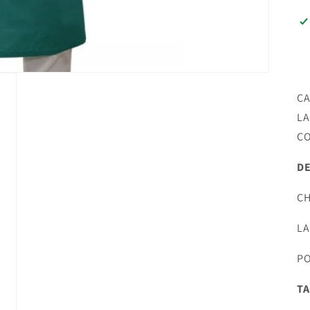
CA
LA
CO
D
CH
LA
PO
TA