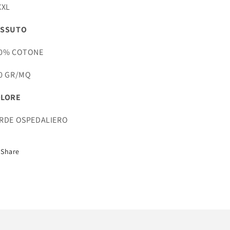
XXL
ESSUTO
00% COTONE
0 GR/MQ
OLORE
RDE OSPEDALIERO
Share