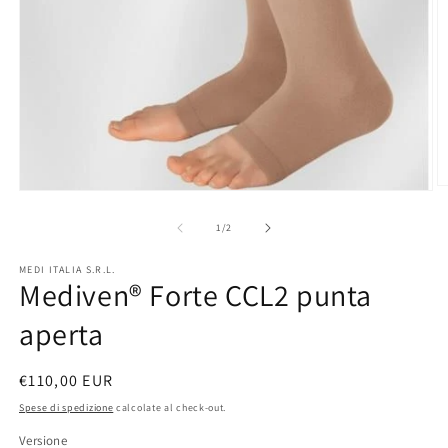
A
Apri
c
contenuti
m
multimediali
su
1
/
2
2
1
in
in
fi
MEDI ITALIA S.R.L.
finestra
m
Mediven® Forte CCL2 punta
modale
aperta
Prezzo
€110,00 EUR
di
Spese di spedizione
calcolate al check-out.
listino
Versione