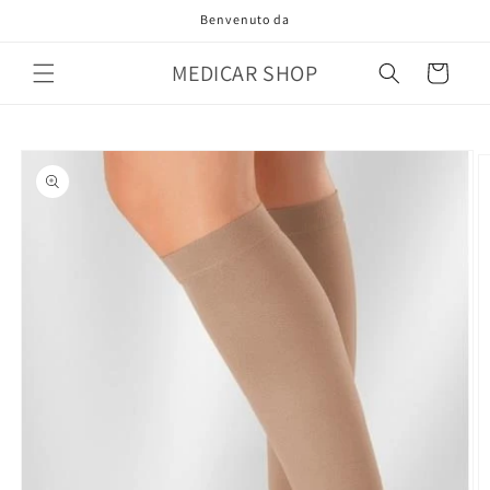
Vai
Benvenuto da
direttamente
ai contenuti
MEDICAR SHOP
Carrello
Passa alle
informazioni
sul prodotto