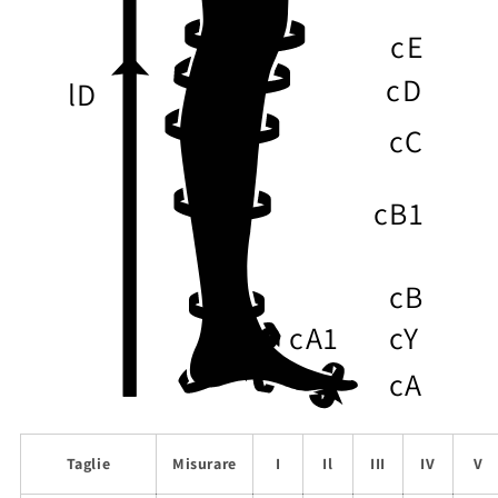
cE
cD
lD
cC
cB1
cB
cA1
cY
cA
Taglie
Misurare
I
Il
III
IV
V