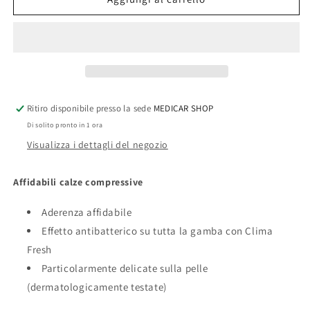
Plus®
Plus®
CCL3
CCL3
punta
punta
aperta
aperta
Ritiro disponibile presso la sede
MEDICAR SHOP
Di solito pronto in 1 ora
Visualizza i dettagli del negozio
Affidabili calze compressive
Aderenza affidabile
Effetto antibatterico su tutta la gamba con Clima
Fresh
Particolarmente delicate sulla pelle
(dermatologicamente testate)