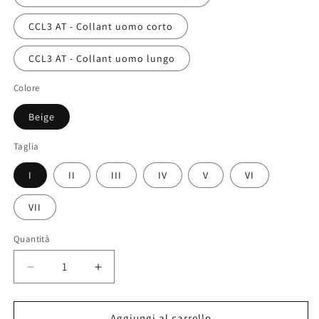
CCL3 AT - Collant uomo corto
CCL3 AT - Collant uomo lungo
Colore
Beige
Taglia
I
II
III
IV
V
VI
VII
Quantità
Quantità
Diminuisci
Aumenta
quantità
quantità
per
per
Mediven
Mediven
Aggiungi al carrello