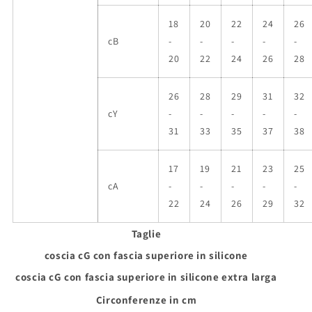
18
20
22
24
26
cB
-
-
-
-
-
20
22
24
26
28
26
28
29
31
32
cY
-
-
-
-
-
31
33
35
37
38
17
19
21
23
25
cA
-
-
-
-
-
22
24
26
29
32
Taglie
coscia cG con fascia superiore in silicone
coscia cG con fascia superiore in silicone extra larga
Circonferenze in cm