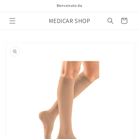
Vai
Benvenuto da
direttamente
ai contenuti
MEDICAR SHOP
Carrello
Passa alle
informazioni
sul prodotto