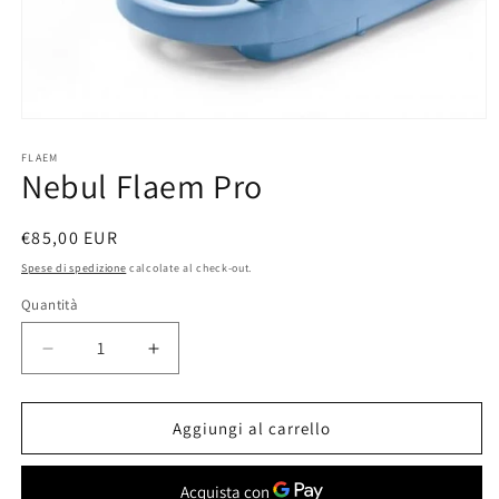
Apri
contenuti
multimediali
FLAEM
Nebul Flaem Pro
1
in
finestra
modale
Prezzo
€85,00 EUR
di
Spese di spedizione
calcolate al check-out.
listino
Quantità
Quantità
Diminuisci
Aumenta
quantità
quantità
per
per
Nebul
Nebul
Aggiungi al carrello
Flaem
Flaem
Pro
Pro