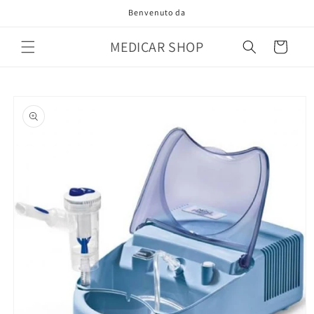
Vai
Benvenuto da
direttamente
ai contenuti
MEDICAR SHOP
Carrello
Passa alle
informazioni
sul prodotto