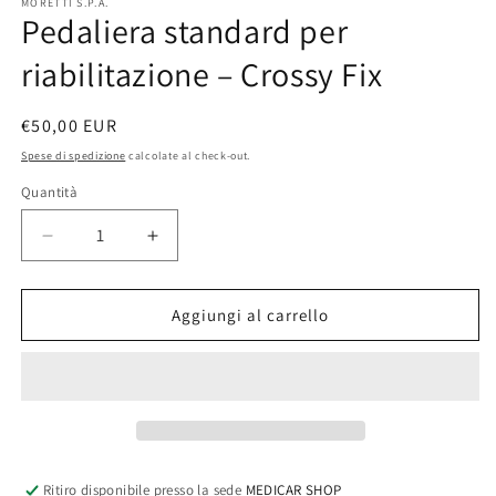
multimediali
MORETTI S.P.A.
Pedaliera standard per
1
in
finestra
riabilitazione – Crossy Fix
modale
Prezzo
€50,00 EUR
di
Spese di spedizione
calcolate al check-out.
listino
Quantità
Quantità
Diminuisci
Aumenta
quantità
quantità
per
per
Pedaliera
Pedaliera
Aggiungi al carrello
standard
standard
per
per
riabilitazione
riabilitazione
–
–
Crossy
Crossy
Fix
Fix
Ritiro disponibile presso la sede
MEDICAR SHOP