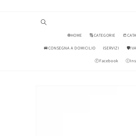
Vai
direttamente
ai contenuti
🌐HOME
🔠CATEGORIE
📒CAT
🚐CONSEGNA A DOMICILIO
ℹ️SERVIZI
🛡️I
ⓕFacebook
ⒾIns
Passa alle
informazioni
sul prodotto