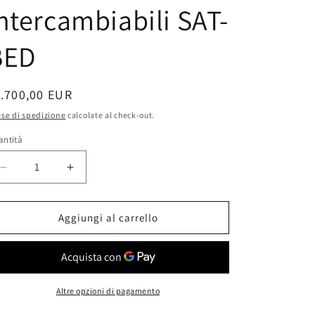
ntercambiabili SAT-
BED
rezzo
.700,00 EUR
se di spedizione
calcolate al check-out.
stino
antità
antità
Diminuisci
Aumenta
quantità
quantità
per
per
Pulsossimetro
Pulsossimetro
Aggiungi al carrello
NELLCOR
NELLCOR
BEDSIDE
BEDSIDE
con
con
sonde
sonde
intercambiabili
intercambiabili
Altre opzioni di pagamento
SAT-
SAT-