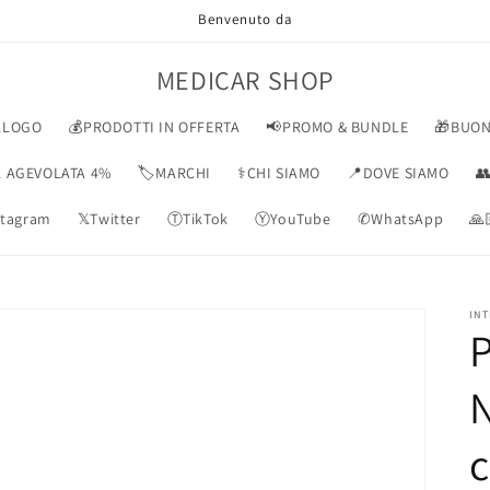
Benvenuto da
MEDICAR SHOP
ALOGO
💰PRODOTTI IN OFFERTA
📢PROMO & BUNDLE
🎁BUON
VA AGEVOLATA 4%
🏷️MARCHI
⚕️CHI SIAMO
📍DOVE SIAMO

tagram
𝕏Twitter
ⓉTikTok
ⓎYouTube
✆WhatsApp
🙏
INT
P