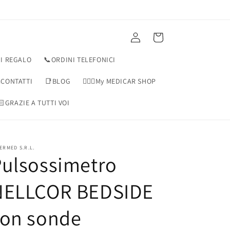
Accedi
Carrello
I REGALO
📞ORDINI TELEFONICI
CONTATTI
📑BLOG
👨🏻‍⚕️My MEDICAR SHOP
🏻GRAZIE A TUTTI VOI
ERMED S.R.L.
ulsossimetro
NELLCOR BEDSIDE
con sonde