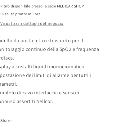
BED
BED
Ritiro disponibile presso la sede
MEDICAR SHOP
Di solito pronto in 1 ora
Visualizza i dettagli del negozio
dello da posto letto e trasporto per il
nitoraggio continuo della SpO2 e frequenza
rdiaca.
splay a cristalli liquidi monocromatico.
postazione dei limiti di allarme per tutti i
rametri.
mpleto di cavo interfaccia e sensori
nouso assortiti Nellcor.
Share