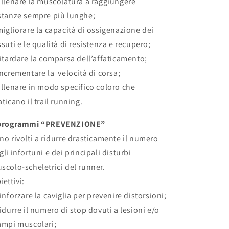
allenare la muscolatura a raggiungere
stanze sempre più lunghe;
migliorare la capacità di ossigenazione dei
ssuti e le qualità di resistenza e recupero;
ritardare la comparsa dell’affaticamento;
incrementare la velocità di corsa;
allenare in modo specifico coloro che
aticano il trail running.
programmi “PREVENZIONE”
no rivolti a ridurre drasticamente il numero
gli infortuni e dei principali disturbi
scolo-scheletrici del runner.
iettivi:
rinforzare la caviglia per prevenire distorsioni;
ridurre il numero di stop dovuti a lesioni e/o
ampi muscolari;