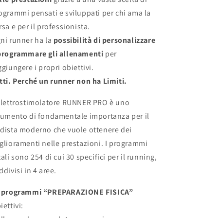
ogrammi pensati e sviluppati per chi ama la
rsa e per il professionista.
ni runner ha la
possibilità di personalizzare
programmare gli allenamenti
per
ggiungere i propri obiettivi.
tti. Perché un runner non ha Limiti.
elettrostimolatore RUNNER PRO è uno
rumento di fondamentale importanza per il
dista moderno che vuole ottenere dei
glioramenti nelle prestazioni. I programmi
tali sono 254 di cui 30 specifici per il running,
ddivisi in 4 aree.
 programmi “PREPARAZIONE FISICA”
iettivi: