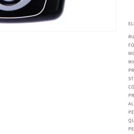
EL
RU
FO
MO
MI
PR
ST
CO
PR
AL
PE
QU
PE