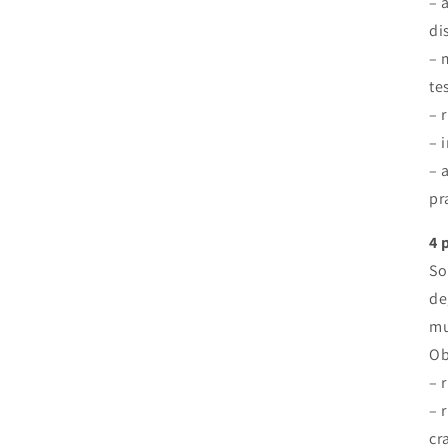
– 
di
– 
te
– 
– 
– 
pr
4 
So
de
mu
Ob
– 
– 
cr