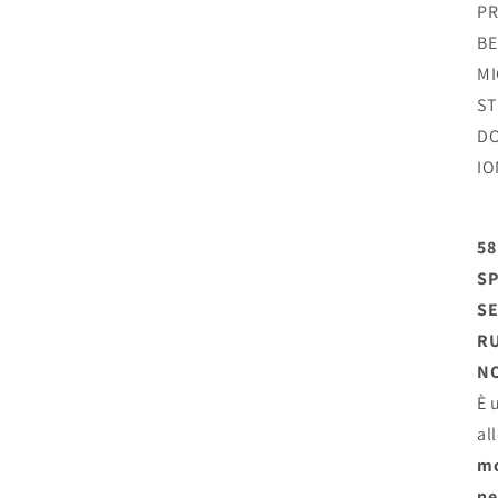
PR
BE
MI
ST
DO
IO
58
SP
SE
RU
NO
È 
al
m
ne