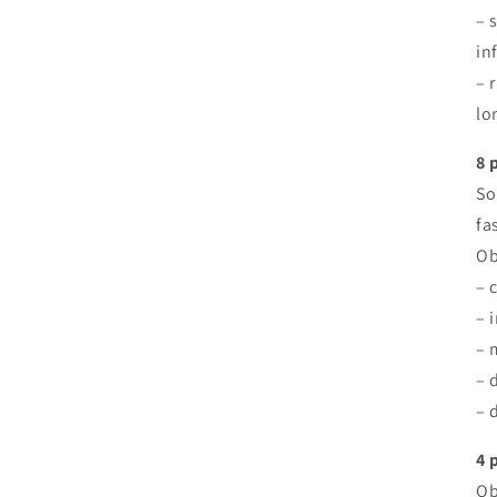
– 
in
– 
lo
8 
So
fa
Ob
– 
– 
– 
– 
– 
4 
Ob