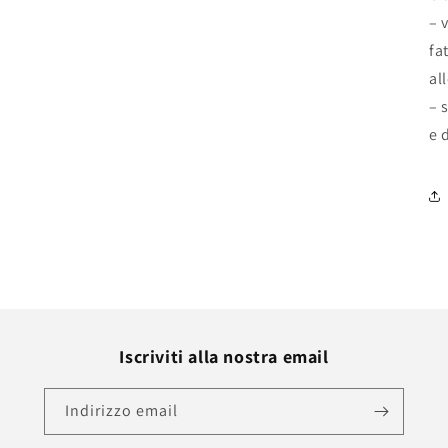
– 
fa
al
– 
e 
Iscriviti alla nostra email
Indirizzo email