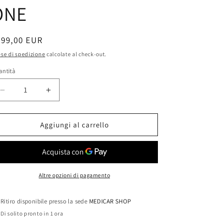
ONE
rezzo
399,00 EUR
se di spedizione
calcolate al check-out.
stino
antità
antità
Diminuisci
Aumenta
quantità
quantità
per
per
Runner
Runner
Aggiungi al carrello
Pro
Pro
4
4
CANALI,
CANALI,
ELETTROSTIMOLAZIONE
ELETTROSTIMOLAZIONE
Altre opzioni di pagamento
Ritiro disponibile presso la sede
MEDICAR SHOP
Di solito pronto in 1 ora