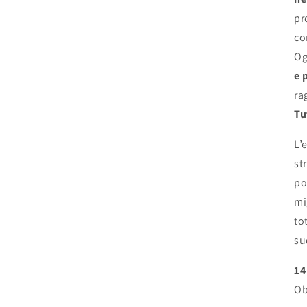
pr
co
Og
e 
ra
Tu
L’
st
po
mi
to
su
14
Ob