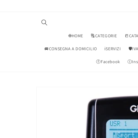
Vai
direttamente
ai contenuti
🌐HOME
🔠CATEGORIE
📒CAT
🚐CONSEGNA A DOMICILIO
ℹ️SERVIZI
🛡️I
ⓕFacebook
ⒾIns
Passa alle
informazioni
sul prodotto