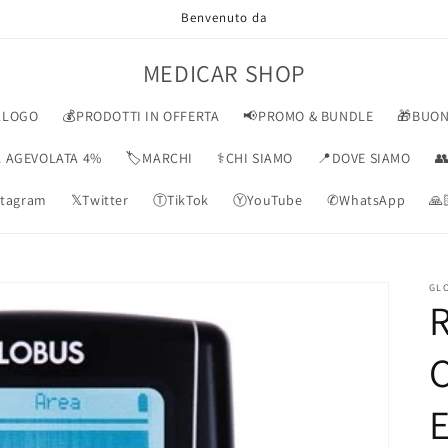
Benvenuto da
MEDICAR SHOP
ALOGO
💰PRODOTTI IN OFFERTA
📢PROMO & BUNDLE
🎁BUON
VA AGEVOLATA 4%
🏷️MARCHI
⚕️CHI SIAMO
📍DOVE SIAMO

tagram
𝕏Twitter
ⓉTikTok
ⓎYouTube
✆WhatsApp
🙏
GL
R