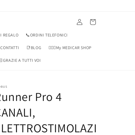
Accedi
Carrello
I REGALO
📞ORDINI TELEFONICI
CONTATTI
📑BLOG
👨🏻‍⚕️My MEDICAR SHOP
🏻GRAZIE A TUTTI VOI
OBUS
unner Pro 4
CANALI,
ELETTROSTIMOLAZI