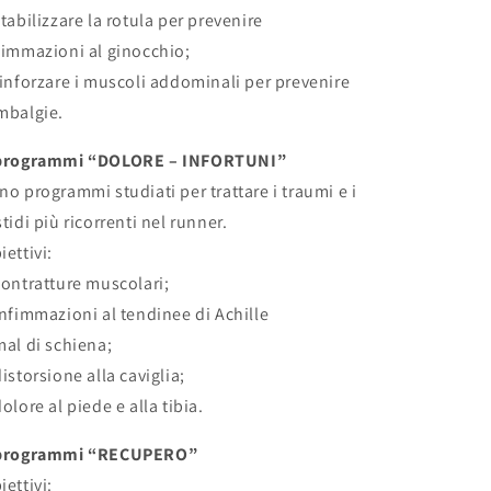
stabilizzare la rotula per prevenire
fimmazioni al ginocchio;
rinforzare i muscoli addominali per prevenire
mbalgie.
programmi “DOLORE – INFORTUNI”
no programmi studiati per trattare i traumi e i
stidi più ricorrenti nel runner.
iettivi:
contratture muscolari;
infimmazioni al tendinee di Achille
mal di schiena;
distorsione alla caviglia;
dolore al piede e alla tibia.
programmi “RECUPERO”
iettivi: