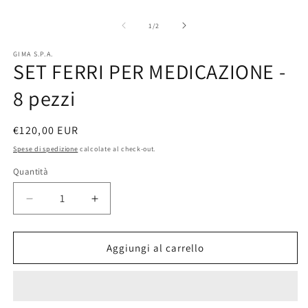
Apri
A
contenuti
c
multimediali
m
su
1
/
2
1
2
in
in
GIMA S.P.A.
finestra
fi
SET FERRI PER MEDICAZIONE -
modale
m
8 pezzi
Prezzo
€120,00 EUR
di
Spese di spedizione
calcolate al check-out.
listino
Quantità
Quantità
Diminuisci
Aumenta
quantità
quantità
per
per
SET
SET
Aggiungi al carrello
FERRI
FERRI
PER
PER
MEDICAZIONE
MEDICAZIONE
-
-