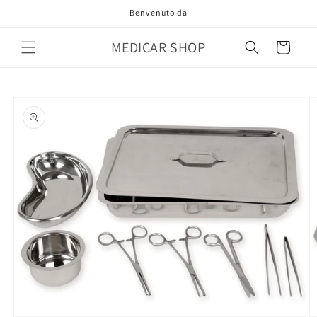
Vai
Benvenuto da
direttamente
ai contenuti
MEDICAR SHOP
Carrello
Passa alle
informazioni
sul prodotto