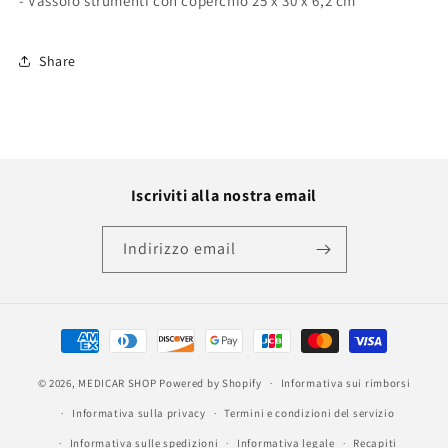
- Vassoio strumenti con coperchio 25 x 30 x 6,2 cm
Share
Iscriviti alla nostra email
Indirizzo email
Metodi
di
© 2026,
MEDICAR SHOP
Powered by Shopify
pagamento
Informativa sui rimborsi
Informativa sulla privacy
Termini e condizioni del servizio
Informativa sulle spedizioni
Informativa legale
Recapiti