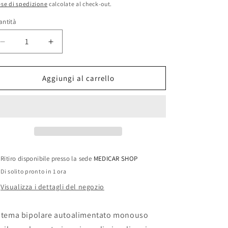
se di spedizione
calcolate al check-out.
stino
antità
antità
Diminuisci
Aumenta
quantità
quantità
per
per
TERMOCAUTERE
TERMOCAUTERE
Aggiungi al carrello
1.200°C
1.200°C
-
-
punta
punta
fine
fine
Ritiro disponibile presso la sede
MEDICAR SHOP
Di solito pronto in 1 ora
Visualizza i dettagli del negozio
stema bipolare autoalimentato monouso