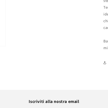
st
Te
id
ch
ca
Ba
mi
Iscriviti alla nostra email