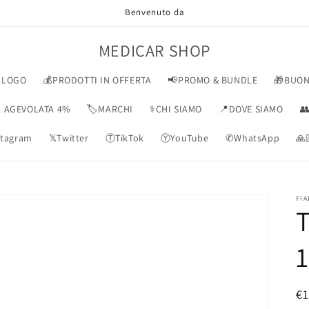
Benvenuto da
MEDICAR SHOP
ALOGO
💰PRODOTTI IN OFFERTA
📢PROMO & BUNDLE
🎁BUON
VA AGEVOLATA 4%
🏷️MARCHI
⚕️CHI SIAMO
📍DOVE SIAMO

tagram
𝕏Twitter
ⓉTikTok
ⓎYouTube
✆WhatsApp
🙏
FIA
1
P
€