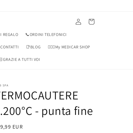
Accedi
Carrello
I REGALO
📞ORDINI TELEFONICI
CONTATTI
📑BLOG
👨🏻‍⚕️My MEDICAR SHOP
🏻GRAZIE A TUTTI VOI
B SPA
TERMOCAUTERE
.200°C - punta fine
rezzo
19,99 EUR