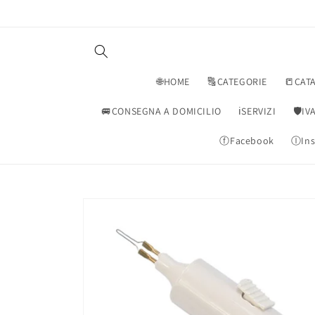
Vai
direttamente
ai contenuti
🌐HOME
🔠CATEGORIE
📒CAT
🚐CONSEGNA A DOMICILIO
ℹ️SERVIZI
🛡️I
ⓕFacebook
ⒾIns
Passa alle
informazioni
sul prodotto